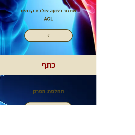
שחזור רצועה צולבת קדמית
ACL
כתף
החלפת מפרק
חוסר יציבות - פריקות / קרע