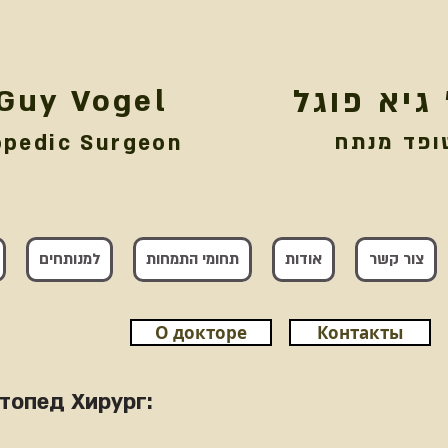
 גיא פוגל
 Guy Vogel
ופד מנתח
opedic Surgeon
צור קשר
אודות
תחומי התמחות
למנותחים
О докторе
Контакты
топед Хирург: