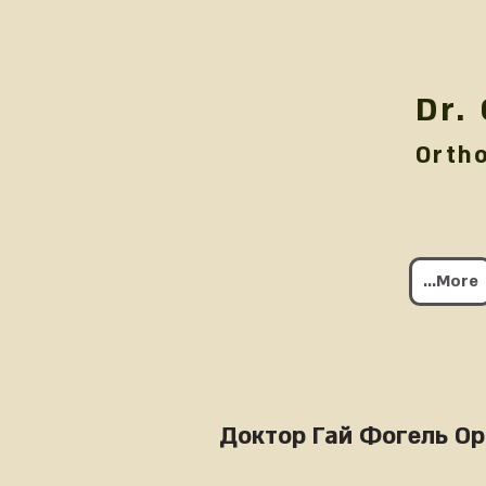
Dr.
Orth
More...
Доктор Гай Фогель Ор