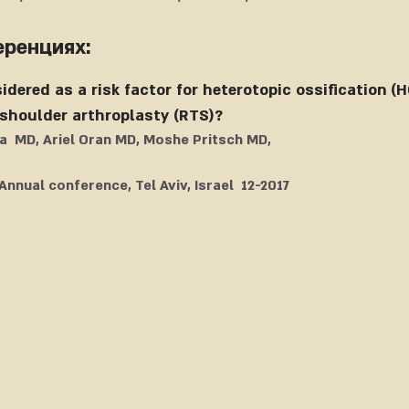
еренциях:
idered as a risk factor for heterotopic ossification (H
 shoulder arthroplasty (RTS)?
ta MD, Ariel Oran MD, Moshe Pritsch MD,
Annual conference, Tel Aviv, Israel 12-2017