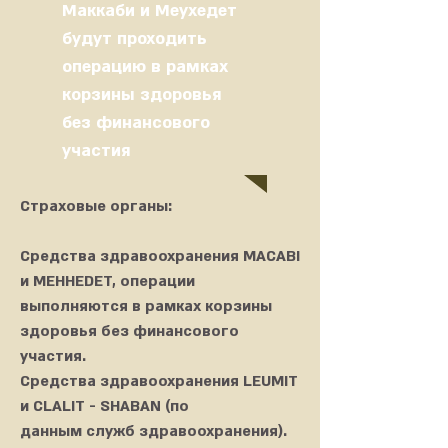
Маккаби и Меухедет
будут проходить
операцию в рамках
корзины здоровья
без финансового
участия
Страховые органы:
Средства здравоохранения MACABI
и MEHHEDET, операции
выполняются в рамках корзины
здоровья без финансового
участия.
Средства здравоохранения LEUMIT
и CLALIT - SHABAN (по
данным служб здравоохранения).