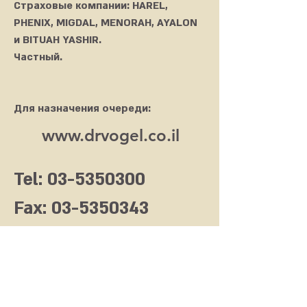
Страховые компании: HAREL,
PHENIX, MIGDAL, MENORAH, AYALON
и BITUAH YASHIR.
Частный.
Для назначения очереди:
www.drvogel.co.il
Tel:
03-5350300
Fax:
03-5350343
mirpaa.gv@gmail.com
Ha-Galil St 78
Ganei Tikva