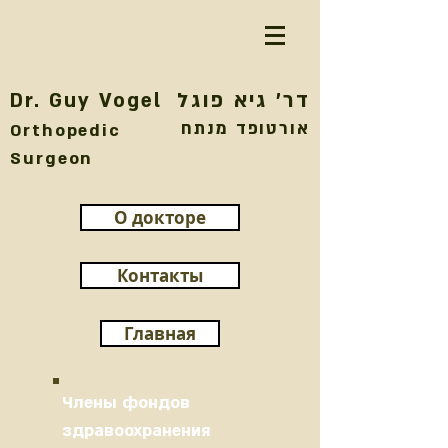
דר' גיא פוגל
Dr. Guy Vogel
אורטופד מנתח
Orthopedic
Surgeon
О докторе
Контакты
Главная
Члены фондов
здравоохранения